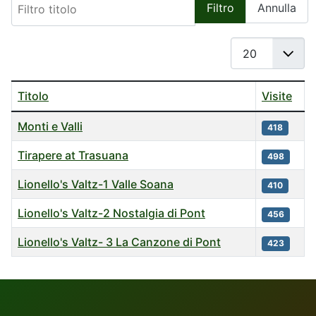
Filtro
Annulla
Visualizza n.
Titolo
Visite
Tabella degli Articoli
Monti e Valli
418
Tirapere at Trasuana
498
Lionello's Valtz-1 Valle Soana
410
Lionello's Valtz-2 Nostalgia di Pont
456
Lionello's Valtz- 3 La Canzone di Pont
423