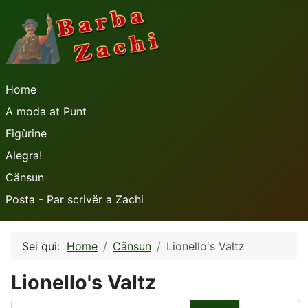
Home
A moda at Punt
Figùrine
Alegra!
Cänsun
Posta - Par scrivër a Zachi
Sei qui:
Home
Cänsun
Lionello's Valtz
Lionello's Valtz
Filtro titolo