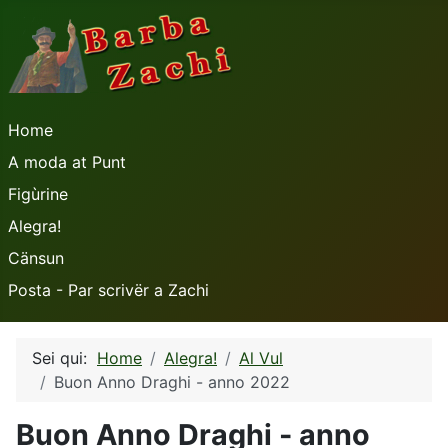
Home
A moda at Punt
Figùrine
Alegra!
Cänsun
Posta - Par scrivër a Zachi
Sei qui:
Home
Alegra!
Al Vul
Buon Anno Draghi - anno 2022
Buon Anno Draghi - anno